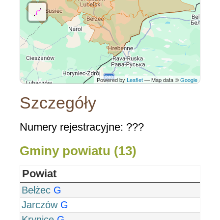
Powered by
Leaflet
— Map data ©
Google
Szczegóły
Numery rejestracyjne: ???
Gminy powiatu (13)
Powiat
Bełżec
G
Jarczów
G
Krynice
G