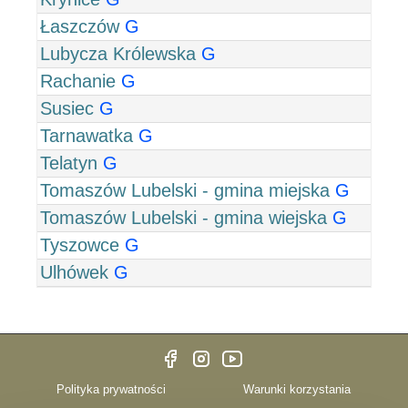
Łaszczów
G
Lubycza Królewska
G
Rachanie
G
Susiec
G
Tarnawatka
G
Telatyn
G
Tomaszów Lubelski - gmina miejska
G
Tomaszów Lubelski - gmina wiejska
G
Tyszowce
G
Ulhówek
G
Polityka prywatności
Warunki korzystania