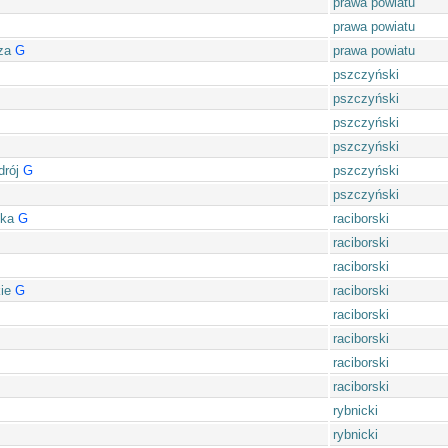
prawa powiatu
prawa powiatu
za
G
prawa powiatu
pszczyński
pszczyński
pszczyński
pszczyński
rój
G
pszczyński
pszczyński
ska
G
raciborski
raciborski
raciborski
ie
G
raciborski
raciborski
raciborski
raciborski
raciborski
rybnicki
rybnicki