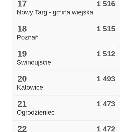
17
1 516
Nowy Targ - gmina wiejska
18
1 515
Poznań
19
1 512
Świnoujście
20
1 493
Katowice
21
1 473
Ogrodzieniec
22
1 472