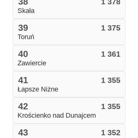
38
1 378
Skała
39
1 375
Toruń
40
1 361
Zawiercie
41
1 355
Łapsze Niżne
42
1 355
Krościenko nad Dunajcem
43
1 352