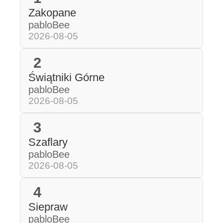
Zakopane
pabloBee
2026-08-05
2
Świątniki Górne
pabloBee
2026-08-05
3
Szaflary
pabloBee
2026-08-05
4
Siepraw
pabloBee