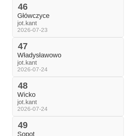
46
Główczyce
jot.kant
2026-07-23
47
Władysławowo
jot.kant
2026-07-24
48
Wicko
jot.kant
2026-07-24
49
Sopot