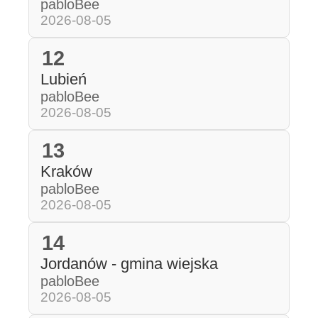
pabloBee
2026-08-05
12
Lubień
pabloBee
2026-08-05
13
Kraków
pabloBee
2026-08-05
14
Jordanów - gmina wiejska
pabloBee
2026-08-05