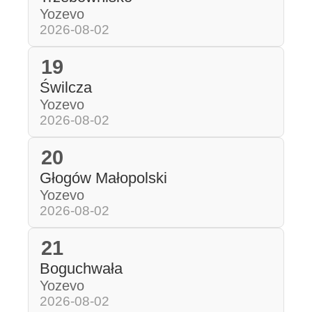
Yozevo
2026-08-02
19
Świlcza
Yozevo
2026-08-02
20
Głogów Małopolski
Yozevo
2026-08-02
21
Boguchwała
Yozevo
2026-08-02