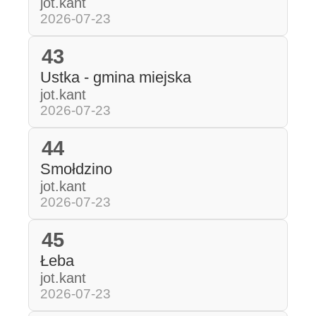
jot.kant
2026-07-23
43
Ustka - gmina miejska
jot.kant
2026-07-23
44
Smołdzino
jot.kant
2026-07-23
45
Łeba
jot.kant
2026-07-23