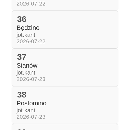
2026-07-22
36
Będzino
jot.kant
2026-07-22
37
Sianów
jot.kant
2026-07-23
38
Postomino
jot.kant
2026-07-23