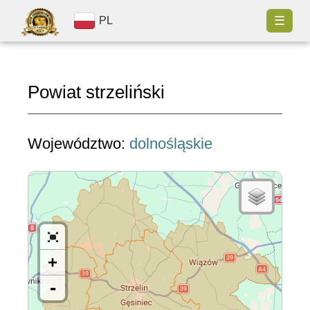
☰
PL
Powiat strzeliński
Województwo:
dolnośląskie
+
-