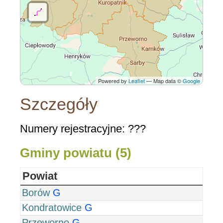
Powered by
Leaflet
— Map data ©
Google
Szczegóły
Numery rejestracyjne: ???
Gminy powiatu (5)
Powiat
Borów
G
Kondratowice
G
Przeworno
G