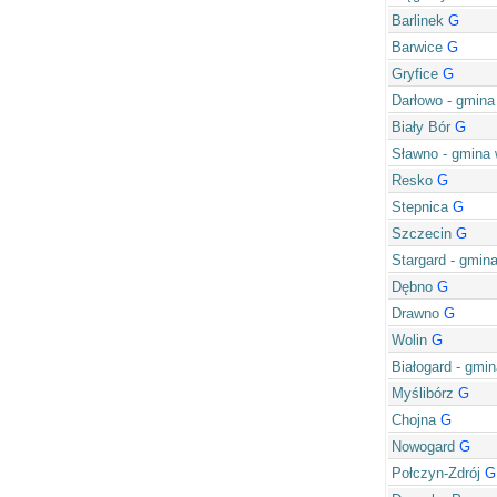
Barlinek
G
Barwice
G
Gryfice
G
Darłowo - gmina
Biały Bór
G
Sławno - gmina 
Resko
G
Stepnica
G
Szczecin
G
Stargard - gmin
Dębno
G
Drawno
G
Wolin
G
Białogard - gmin
Myślibórz
G
Chojna
G
Nowogard
G
Połczyn-Zdrój
G