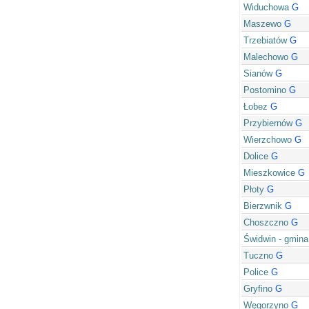
Widuchowa
G
Maszewo
G
Trzebiatów
G
Malechowo
G
Sianów
G
Postomino
G
Łobez
G
Przybiernów
G
Wierzchowo
G
Dolice
G
Mieszkowice
G
Płoty
G
Bierzwnik
G
Choszczno
G
Świdwin - gmina
Tuczno
G
Police
G
Gryfino
G
Węgorzyno
G