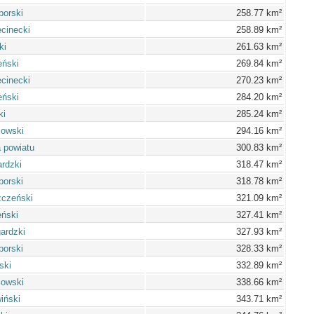
borski
258.77 km²
cinecki
258.89 km²
ki
261.63 km²
eński
269.84 km²
cinecki
270.23 km²
eński
284.20 km²
ki
285.24 km²
iowski
294.16 km²
 powiatu
300.83 km²
ardzki
318.47 km²
borski
318.78 km²
zczeński
321.09 km²
ński
327.41 km²
gardzki
327.93 km²
borski
328.33 km²
ski
332.89 km²
iowski
338.66 km²
iński
343.71 km²