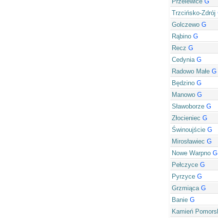
Przelewice
G
Trzcińsko-Zdrój
Golczewo
G
Rąbino
G
Recz
G
Cedynia
G
Radowo Małe
G
Będzino
G
Manowo
G
Sławoborze
G
Złocieniec
G
Świnoujście
G
Mirosławiec
G
Nowe Warpno
G
Pełczyce
G
Pyrzyce
G
Grzmiąca
G
Banie
G
Kamień Pomors