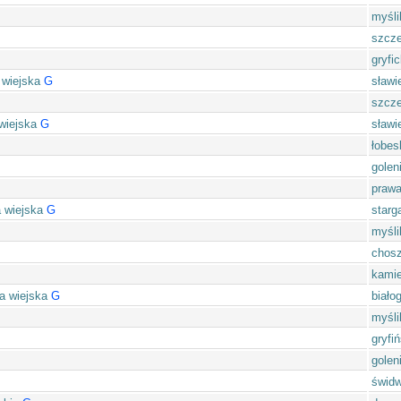
myśli
szcze
gryfic
 wiejska
G
sławi
szcze
wiejska
G
sławi
łobes
golen
prawa
a wiejska
G
starg
myśli
chos
kamie
a wiejska
G
biało
myśli
gryfiń
golen
świdw