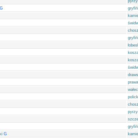
pyrzy
G
gryfiń
kamie
świdw
chos
gryfiń
łobes
kosza
kosza
świdw
draws
prawa
wałec
polick
chos
pyrzy
szcze
gryfiń
ki
G
kamie