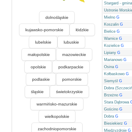
Stargard - gmin
Ustronie Morski
dolnośląskie
Mielno
G
Koszalin
G
kujawsko-pomorskie
łódzkie
Bielice
G
Warnice
G
lubelskie
lubuskie
Kozielice
G
Lipiany
G
małopolskie
mazowieckie
Marianowo
G
opolskie
podkarpackie
Osina
G
Kołbaskowo
G
podlaskie
pomorskie
Siemyśl
G
Dobra (Szczeci
śląskie
świetokrzyskie
Brzeżno
G
Stara Dąbrowa
warmińsko-mazurskie
Gościno
G
wielkopolskie
Dobra
G
Biesiekierz
G
zachodniopomorskie
Międzyzdroje
G