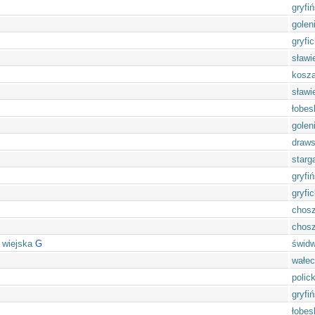
gryfiń
golen
gryfic
sławi
kosza
sławi
łobes
golen
draws
starg
gryfiń
gryfic
chos
chos
 wiejska
G
świdw
wałec
polick
gryfiń
łobes