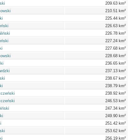
ski
209.63 km²
iowski
210.51 km²
ki
225.44 km²
eński
226.63 km²
liński
226.78 km²
eński
227.24 km²
ki
227.68 km²
iowski
228.68 km²
ki
236.65 km²
ardzki
237.13 km²
ski
238.67 km²
ki
238.79 km²
zczeński
238.92 km²
zczeński
246.53 km²
iński
247.34 km²
ki
249.90 km²
i
251.42 km²
ski
253.62 km²
ki
256.19 km²