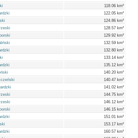
ki
118.06 km²
ardzki
122.05 km²
ski
124.86 km²
rzeski
128.57 km²
borski
129.92 km²
liński
132.59 km²
ardzki
132.80 km²
ki
133.14 km²
ardzki
135.12 km²
ński
140.20 km²
zczeński
140.47 km²
gardzki
141.02 km²
rzeski
144.75 km²
rzeski
146.12 km²
borski
146.15 km²
ardzki
151.01 km²
ski
153.17 km²
ardzki
160.57 km²