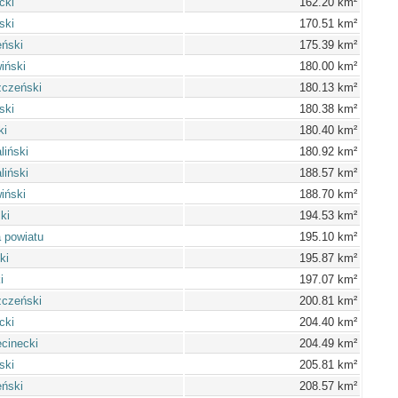
cki
162.20 km²
ski
170.51 km²
ński
175.39 km²
iński
180.00 km²
zczeński
180.13 km²
ski
180.38 km²
ki
180.40 km²
liński
180.92 km²
liński
188.57 km²
iński
188.70 km²
ki
194.53 km²
 powiatu
195.10 km²
ki
195.87 km²
i
197.07 km²
zczeński
200.81 km²
cki
204.40 km²
cinecki
204.49 km²
ski
205.81 km²
ński
208.57 km²