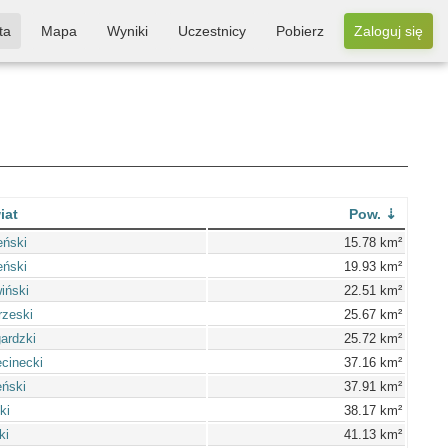
ta
Mapa
Wyniki
Uczestnicy
Pobierz
Zaloguj się
iat
Pow.
eński
15.78 km²
eński
19.93 km²
iński
22.51 km²
rzeski
25.67 km²
gardzki
25.72 km²
cinecki
37.16 km²
ński
37.91 km²
ki
38.17 km²
ki
41.13 km²