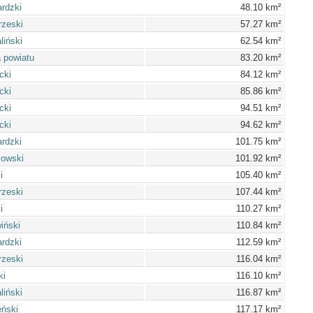
ardzki
48.10 km²
rzeski
57.27 km²
liński
62.54 km²
 powiatu
83.20 km²
cki
84.12 km²
cki
85.86 km²
cki
94.51 km²
cki
94.62 km²
ardzki
101.75 km²
iowski
101.92 km²
i
105.40 km²
rzeski
107.44 km²
i
110.27 km²
iński
110.84 km²
ardzki
112.59 km²
rzeski
116.04 km²
ki
116.10 km²
liński
116.87 km²
ński
117.17 km²