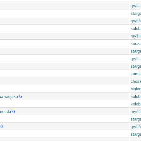
gryfic
starg
gryfiń
kołob
myśli
kosza
starg
gryfic
starg
kamie
chos
biało
na wiejska
G
kołob
kołob
morski
G
myśli
starg
G
gryfiń
starg