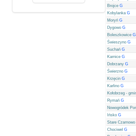
Brojce
G
Kobylanka
G
Moryń
G
Dygowo
G
Boleszkowice
G
Świeszyno
G
Suchań
G
Karnice
G
Dobrzany
G
Świerzno
G
Krzęcin
G
Karlino
G
Kołobrzeg - gmi
Rymań
G
Nowogródek Po
Ińsko
G
Stare Czarnowo
Chociwel
G