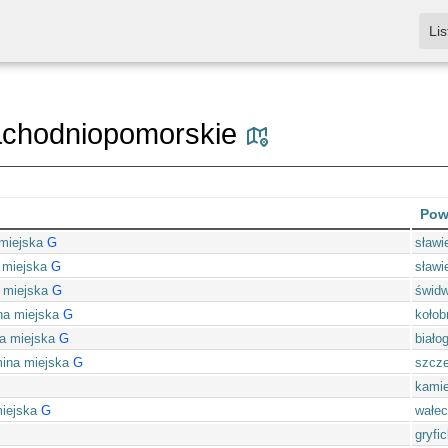
Lis
achodniopomorskie
Pow
miejska
G
sławi
 miejska
G
sławi
 miejska
G
świdw
na miejska
G
kołob
na miejska
G
biało
ina miejska
G
szcze
kamie
iejska
G
wałec
gryfic