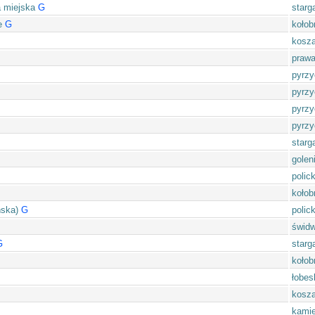
a miejska
G
starg
e
G
kołob
kosza
prawa
pyrzy
pyrzy
pyrzy
pyrzy
starg
golen
polick
kołob
ńska)
G
polick
świdw
G
starg
kołob
łobes
kosza
kamie