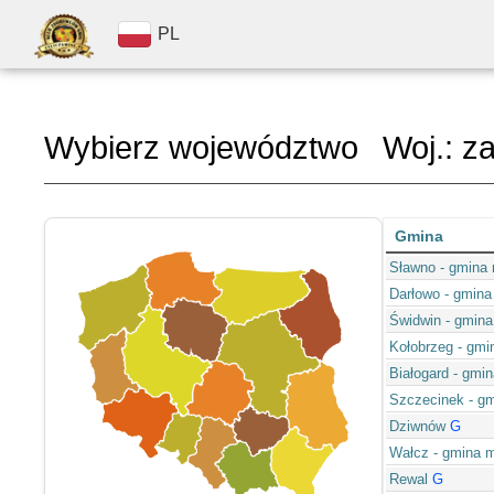
PL
Wybierz województwo
Woj.: z
Gmina
Sławno - gmina 
Darłowo - gmina
Świdwin - gmina
Kołobrzeg - gmi
Białogard - gmi
Szczecinek - gm
Dziwnów
G
Wałcz - gmina m
Rewal
G