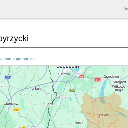
Lis
pyrzycki
zachodniopomorskie