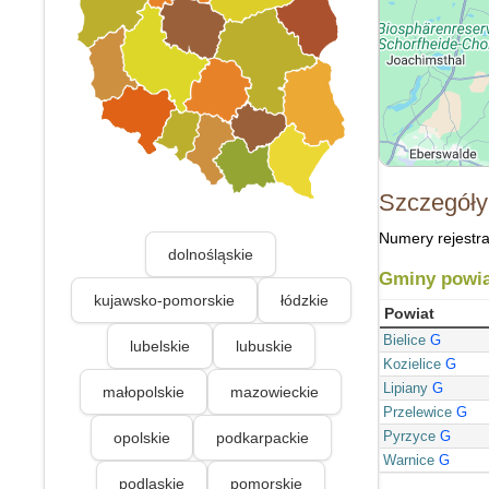
Szczegóły
Numery rejestra
dolnośląskie
Gminy powia
kujawsko-pomorskie
łódzkie
Powiat
Bielice
G
lubelskie
lubuskie
Kozielice
G
Lipiany
G
małopolskie
mazowieckie
Przelewice
G
Pyrzyce
G
opolskie
podkarpackie
Warnice
G
podlaskie
pomorskie