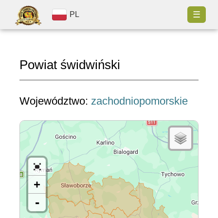
☰
PL
Powiat świdwiński
Województwo:
zachodniopomorskie
+
-