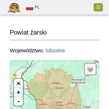
☰
PL
Powiat żarski
Województwo:
lubuskie
+
-