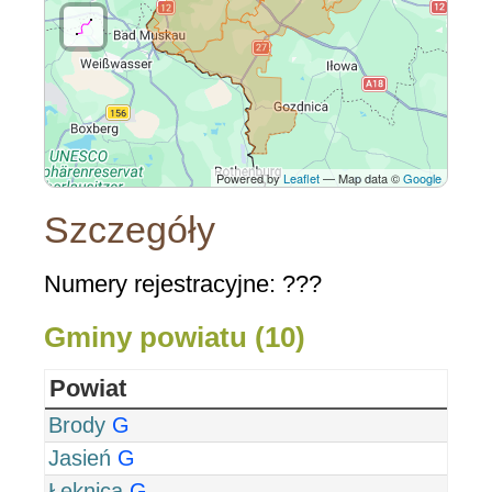
Powered by
Leaflet
— Map data ©
Google
Szczegóły
Numery rejestracyjne: ???
Gminy powiatu (10)
Powiat
Brody
G
Jasień
G
Łęknica
G