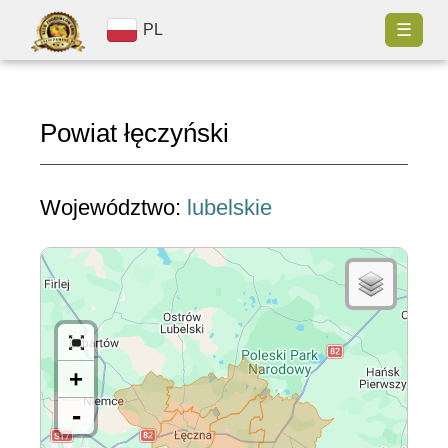
☰
PL
Powiat łęczyński
Województwo:
lubelskie
+
-