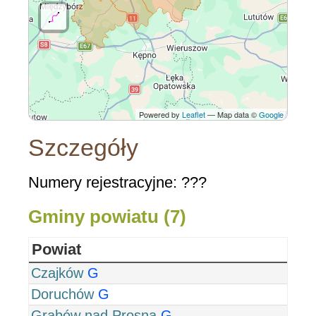
Powered by
Leaflet
— Map data ©
Google
Szczegóły
Numery rejestracyjne: ???
Gminy powiatu (7)
Powiat
Czajków
G
Doruchów
G
Grabów nad Prosną
G