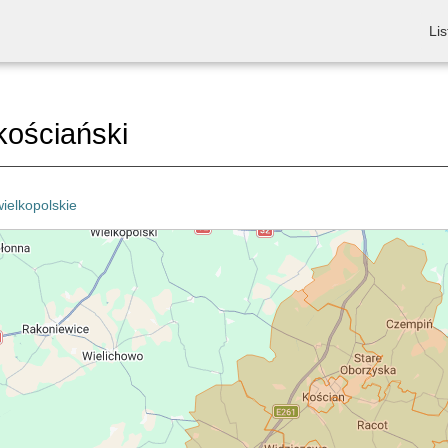
Lis
kościański
wielkopolskie