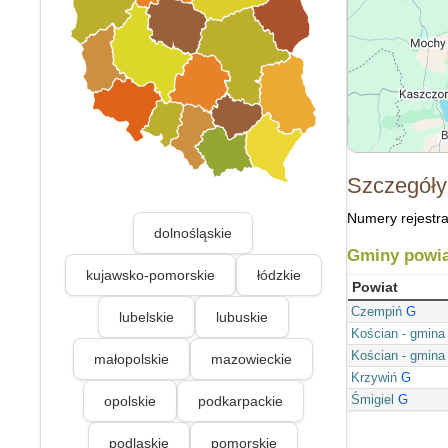
Szczegóły
Numery rejestra
dolnośląskie
Gminy powia
kujawsko-pomorskie
łódzkie
Powiat
Czempiń
G
lubelskie
lubuskie
Kościan - gmina
Kościan - gmina
małopolskie
mazowieckie
Krzywiń
G
Śmigiel
G
opolskie
podkarpackie
podlaskie
pomorskie