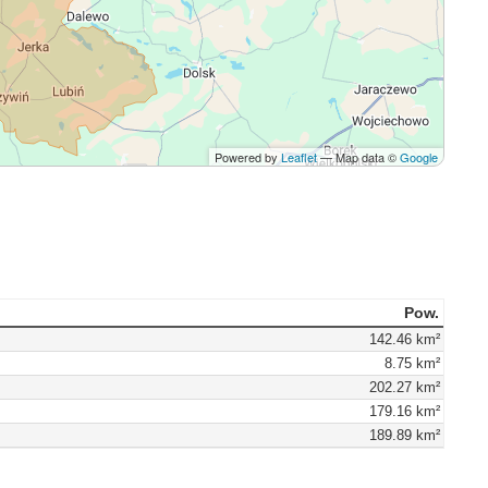
Powered by
Leaflet
— Map data ©
Google
Pow.
142.46 km²
8.75 km²
202.27 km²
179.16 km²
189.89 km²