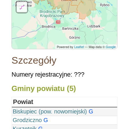
Powered by
Leaflet
— Map data ©
Google
Szczegóły
Numery rejestracyjne: ???
Gminy powiatu (5)
Powiat
Biskupiec (pow. nowomiejski)
G
Grodziczno
G
Kurzętnik
G