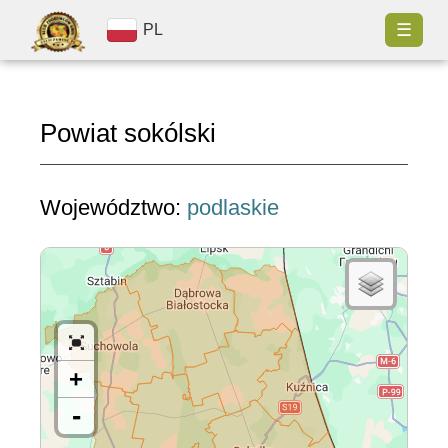
☰
PL
Powiat sokólski
Województwo:
podlaskie
+
-