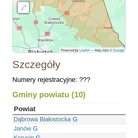
Powered by
Leaflet
— Map data ©
Google
Szczegóły
Numery rejestracyjne: ???
Gminy powiatu (10)
Powiat
Dąbrowa Białostocka
G
Janów
G
Korycin
G