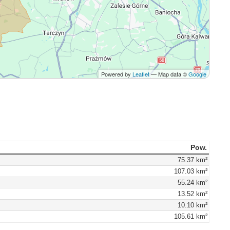
Powered by
Leaflet
— Map data ©
Google
Pow.
75.37 km²
107.03 km²
55.24 km²
13.52 km²
10.10 km²
105.61 km²