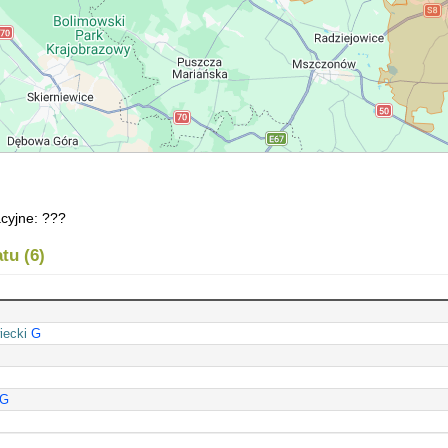
cyjne: ???
tu (6)
iecki
G
G