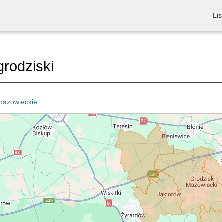
Lis
grodziski
mazowieckie