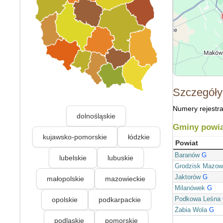
Szczegóły
Numery rejestra
dolnośląskie
Gminy powia
kujawsko-pomorskie
łódzkie
Powiat
Baranów
G
lubelskie
lubuskie
Grodzisk Mazow
Jaktorów
G
małopolskie
mazowieckie
Milanówek
G
Podkowa Leśna
opolskie
podkarpackie
Żabia Wola
G
podlaskie
pomorskie